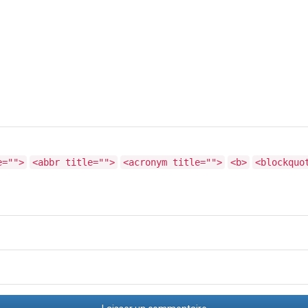
e="">
<abbr title="">
<acronym title="">
<b>
<blockquo