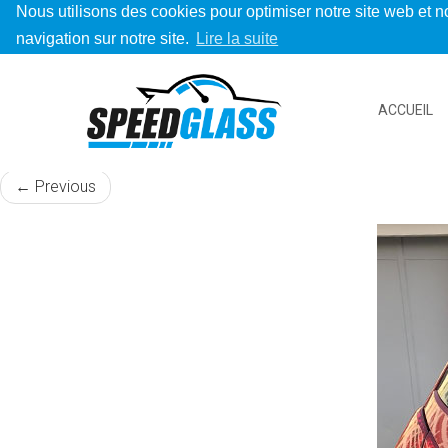
Nous utilisons des cookies pour optimiser notre site web et no
navigation sur notre site.
Lire la suite
peugeot-3008
ACCUEIL
Published
11 décembre 2020
at
590 × 590
in
Exemples d’interv
←
Previous