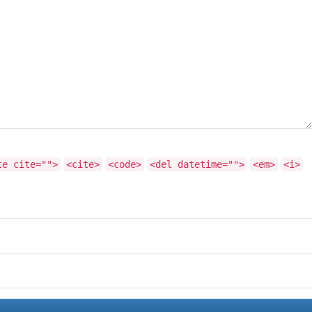
te cite="">
<cite>
<code>
<del datetime="">
<em>
<i>