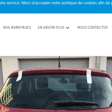
tre service. Merci d'accepter notre politique de cookies afin de 
NOS AVANTAGES
EN SAVOIR PLUS
NOUS CONTACTER
entions
SPEED’GLASS LYON
SPEED’GLASS VENISSIEUX
SPEED’GLASS VILLEURBANNE
SPEED’GLASS NORD-ISÈRE