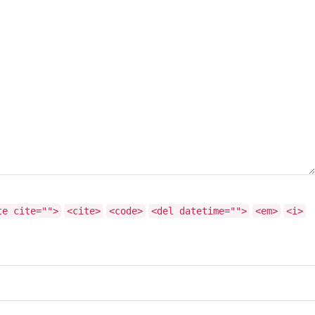
te cite="">
<cite>
<code>
<del datetime="">
<em>
<i>