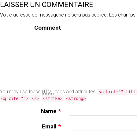
LAISSER UN COMMENTAIRE
Votre adresse de messagerie ne sera pas publiée.
Les champs o
Comment
You may use these
HTML
tags and attributes:
<a href="" titl
<q cite="">
<s>
<strike>
<strong>
Name
*
Email
*