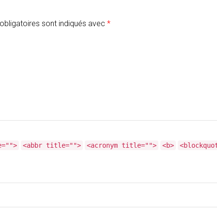
bligatoires sont indiqués avec
*
e="">
<abbr title="">
<acronym title="">
<b>
<blockquo