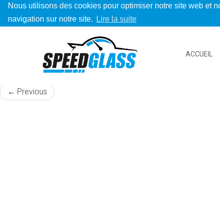
Nous utilisons des cookies pour optimiser notre site web et no
navigation sur notre site.
Lire la suite
Mitsubishi
ACCUEIL
Published
28 juin 2019
at
600 × 600
in
Accueil
←
Previous