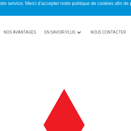
tre service. Merci d'accepter notre politique de cookies afin de 
NOS AVANTAGES
EN SAVOIR PLUS
NOUS CONTACTER
SPEED’GLASS LYON
SPEED’GLASS VENISSIEUX
SPEED’GLASS VILLEURBANNE
SPEED’GLASS NORD-ISÈRE