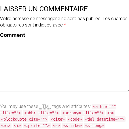
NORD-
LAISSER UN COMMENTAIRE
ISÈRE
Votre adresse de messagerie ne sera pas publiée.
Les champs
obligatoires sont indiqués avec
*
Comment
PARE-
BRISE
DE
VOITURE
ENDOMMAGÉ
:
QUE
FAIRE
You may use these
HTML
tags and attributes:
<a href=""
?
title="">
<abbr title="">
<acronym title="">
<b>
<blockquote cite="">
<cite>
<code>
<del datetime="">
<em>
<i>
<q cite="">
<s>
<strike>
<strong>