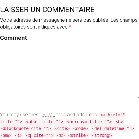
NORD-
LAISSER UN COMMENTAIRE
ISÈRE
Votre adresse de messagerie ne sera pas publiée.
Les champs
obligatoires sont indiqués avec
*
Comment
PARE-
BRISE
DE
VOITURE
ENDOMMAGÉ
:
QUE
FAIRE
You may use these
HTML
tags and attributes:
<a href=""
?
title="">
<abbr title="">
<acronym title="">
<b>
<blockquote cite="">
<cite>
<code>
<del datetime="">
<em>
<i>
<q cite="">
<s>
<strike>
<strong>