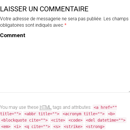
NORD-
LAISSER UN COMMENTAIRE
ISÈRE
Votre adresse de messagerie ne sera pas publiée.
Les champs
obligatoires sont indiqués avec
*
Comment
PARE-
BRISE
DE
VOITURE
ENDOMMAGÉ
:
QUE
FAIRE
You may use these
HTML
tags and attributes:
<a href=""
?
title="">
<abbr title="">
<acronym title="">
<b>
<blockquote cite="">
<cite>
<code>
<del datetime="">
<em>
<i>
<q cite="">
<s>
<strike>
<strong>