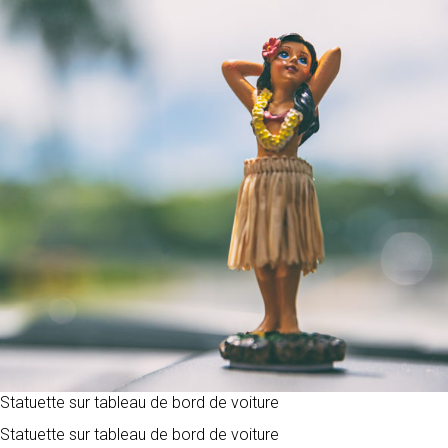
SPEED’GLASS
NOUS
LYON
CONTACTER
SPEED’GLASS
VENISSIEUX
SPEED’GLASS
VILLEURBANNE
Statuette sur tableau de bord de voiture
SPEED’GLASS
Statuette sur tableau de bord de voiture