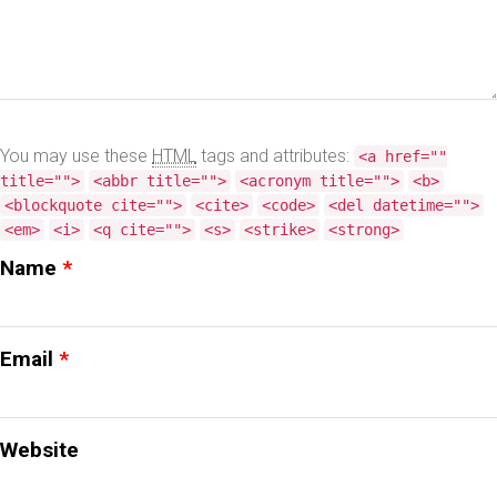
NORD-
ISÈRE
PARE-
You may use these
HTML
tags and attributes:
<a href=""
BRISE
title="">
<abbr title="">
<acronym title="">
<b>
<blockquote cite="">
<cite>
<code>
<del datetime="">
DE
<em>
<i>
<q cite="">
<s>
<strike>
<strong>
VOITURE
Name
*
ENDOMMAGÉ
:
Email
*
QUE
FAIRE
?
Website