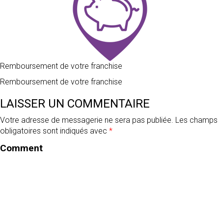
SPEED’GLASS
NOUS
LYON
CONTACTER
Remboursement de votre franchise
Remboursement de votre franchise
SPEED’GLASS
LAISSER UN COMMENTAIRE
VENISSIEUX
Votre adresse de messagerie ne sera pas publiée.
Les champs
obligatoires sont indiqués avec
*
Comment
SPEED’GLASS
VILLEURBANNE
SPEED’GLASS