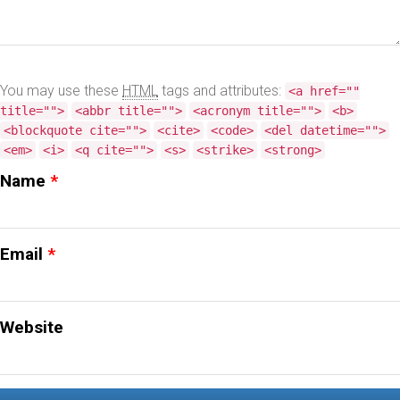
NORD-
ISÈRE
You may use these
HTML
tags and attributes:
<a href=""
title="">
<abbr title="">
<acronym title="">
<b>
PARE-
<blockquote cite="">
<cite>
<code>
<del datetime="">
BRISE
<em>
<i>
<q cite="">
<s>
<strike>
<strong>
DE
Name
*
VOITURE
ENDOMMAGÉ
Email
*
:
QUE
FAIRE
Website
?